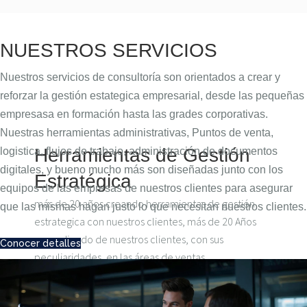
NUESTROS SERVICIOS
Nuestros servicios de consultoría son orientados a crear y
reforzar la gestión estategica empresarial, desde las pequeñas
empresasa en formación hasta las grades corporativas.
Nuestras herramientas administrativas, Puntos de venta,
Herramientas de Gestión
logistica, flujos de trabajo, administración de documentos
digitales, y bueno mucho más son diseñadas junto con los
Estratégica
equipos de las empresas de nuestros clientes para asegurar
más de 20 años creando herramientas de gestión
que las mismas hagan justo lo que necesitan nuestros clientes.
estrategica con nuestros clientes, más de 20 Años
aprendiendo de nuestros clientes, con sus
Conocer detalles
peculiaridades, en las áreas de ventas,
operacinones, finanzas, logística, medicina,
ingeniería entre otras muchas disciplinas atendiendo