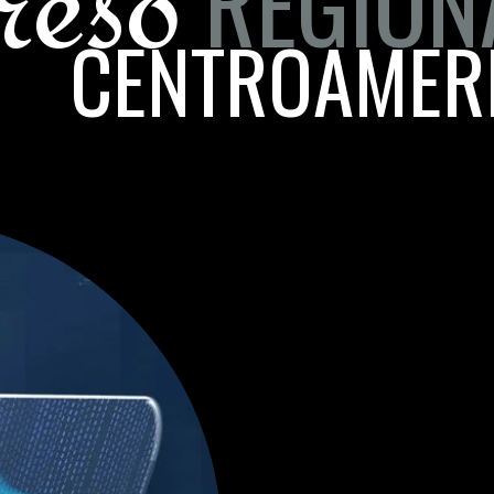
reso
REGION
CENTROAMER