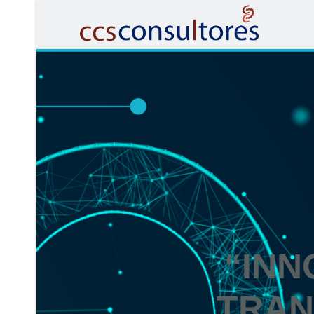
“INN
TRAN